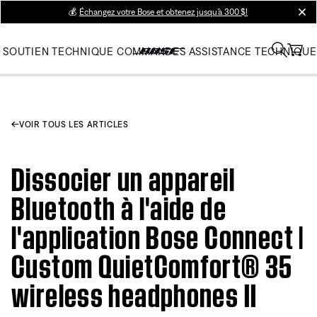
💰
Échangez votre Bose et obtenez jusqu’à 300 $!
clos
SOUTIEN TECHNIQUE
COMMANDES
ASSISTANCE TECHNIQUE
VOIR TOUS LES ARTICLES
Dissocier un appareil
Bluetooth à l'aide de
l'application Bose Connect |
Custom QuietComfort® 35
wireless headphones II