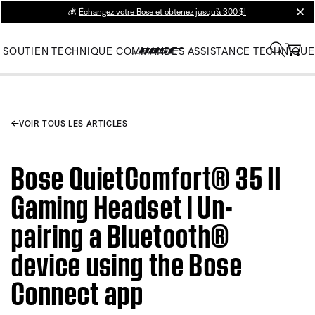
💰
Échangez votre Bose et obtenez jusqu’à 300 $!
clos
SOUTIEN TECHNIQUE
COMMANDES
ASSISTANCE TECHNIQUE
VOIR TOUS LES ARTICLES
Bose QuietComfort® 35 II
Gaming Headset​ | Un-
pairing a Bluetooth®
device using the Bose
Connect app