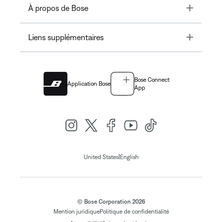
Toggle
À propos de Bose
Toggle
Liens supplémentaires
Bose Connect
Application Bose
App
|
United States
English
© Bose Corporation 2026
Mention juridique
Politique de confidentialité