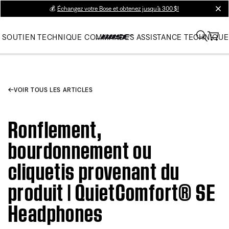
💰
Échangez votre Bose et obtenez jusqu’à 300 $!
clos
SOUTIEN TECHNIQUE
COMMANDES
ASSISTANCE TECHNIQUE
VOIR TOUS LES ARTICLES
Ronflement,
bourdonnement ou
cliquetis provenant du
produit | QuietComfort® SE
Headphones