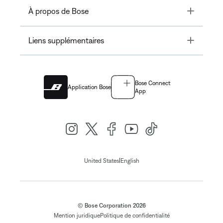
Toggle
À propos de Bose
Toggle
Liens supplémentaires
Bose Connect
Application Bose
App
|
United States
English
© Bose Corporation 2026
Mention juridique
Politique de confidentialité