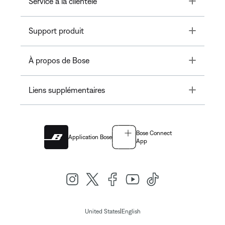
Service à la clientèle
Toggle
Support produit
Toggle
À propos de Bose
Toggle
Liens supplémentaires
Bose Connect
Application Bose
App
|
United States
English