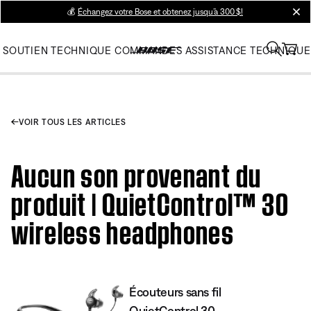
💰
Échangez votre Bose et obtenez jusqu’à 300 $!
clos
SOUTIEN TECHNIQUE
COMMANDES
ASSISTANCE TECHNIQUE
VOIR TOUS LES ARTICLES
Aucun son provenant du
produit | QuietControl™ 30
wireless headphones
Écouteurs sans fil
QuietControl 30