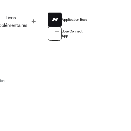
Liens
Application Bose
Toggle
pplémentaires
Bose Connect
App
tion