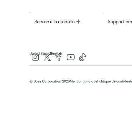
Toggle
Service à la clientèle
Support pro
|
United States
English
© Bose Corporation 2026
Mention juridique
Politique de confidenti