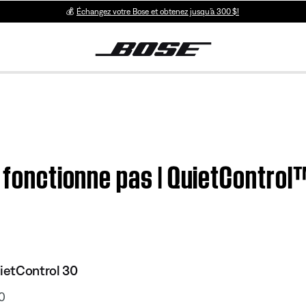
💰
Échangez votre Bose et obtenez jusqu’à 300 $!
e fonctionne pas | QuietContro
uietControl 30
0