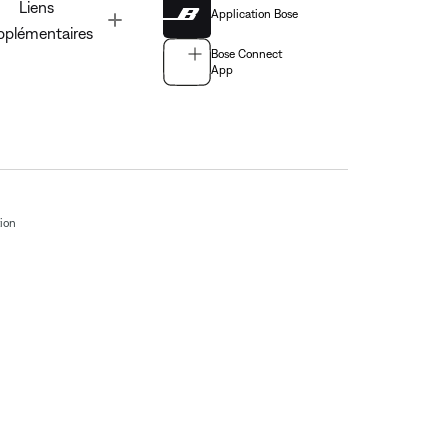
Liens
Application Bose
Toggle
pplémentaires
Bose Connect
App
tion