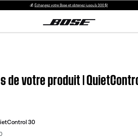
💰
Échangez votre Bose et obtenez jusqu’à 300 $!
s de votre produit | QuietCont
uietControl 30
0