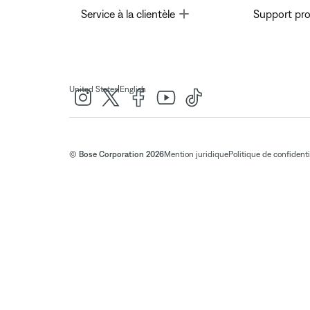
Toggle
Service à la clientèle
Support pro
|
United States
English
© Bose Corporation 2026
Mention juridique
Politique de confidenti