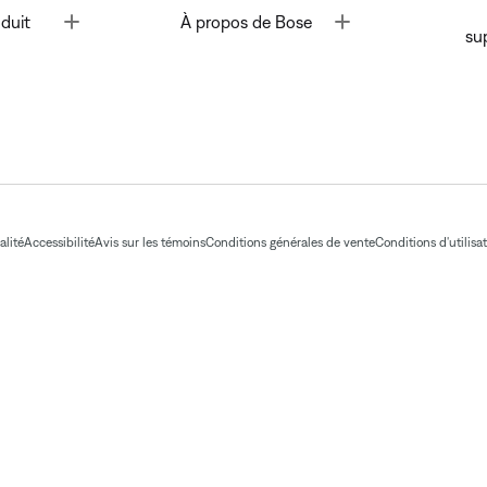
Toggle
Toggle
duit
À propos de Bose
su
alité
Accessibilité
Avis sur les témoins
Conditions générales de vente
Conditions d'utilisa