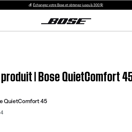
💰
Échangez votre Bose et obtenez jusqu’à 300 $!
u produit | Bose QuietComfort 
se QuietComfort 45
24