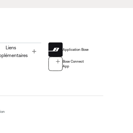
Liens
Application Bose
Toggle
pplémentaires
Bose Connect
App
tion