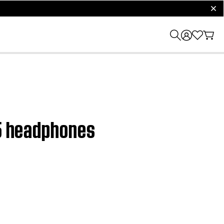
clos
45 headphones