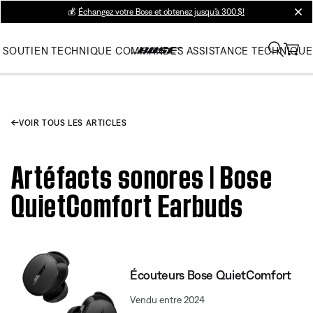
💰
Échangez votre Bose et obtenez jusqu’à 300 $!
clos
SOUTIEN TECHNIQUE
COMMANDES
ASSISTANCE TECHNIQUE
VOIR TOUS LES ARTICLES
Artéfacts sonores | Bose
QuietComfort Earbuds
Écouteurs Bose QuietComfort
Vendu entre 2024