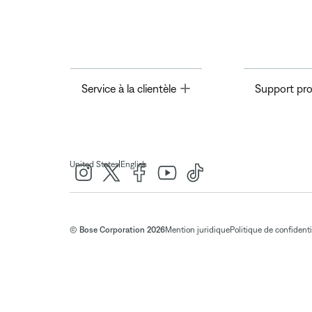
Toggle
Service à la clientèle
Support pro
|
United States
English
© Bose Corporation 2026
Mention juridique
Politique de confidenti