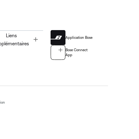
Liens
Application Bose
Toggle
pplémentaires
Bose Connect
App
tion