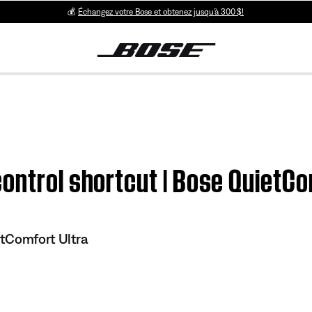
💰
Échangez votre Bose et obtenez jusqu’à 300 $!
ontrol shortcut | Bose QuietCo
tComfort Ultra