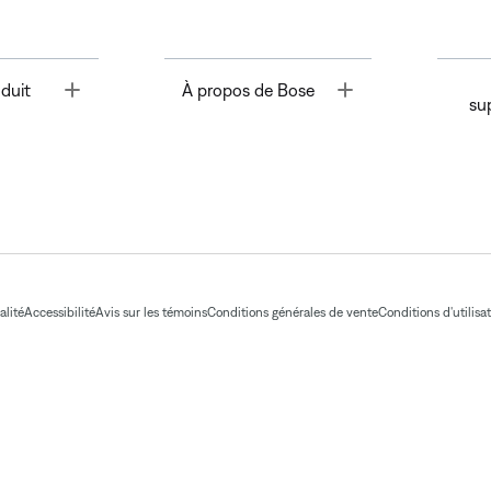
Toggle
Toggle
duit
À propos de Bose
su
alité
Accessibilité
Avis sur les témoins
Conditions générales de vente
Conditions d'utilisa