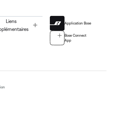
Liens
Application Bose
Toggle
pplémentaires
Bose Connect
App
tion