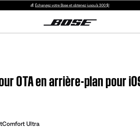
💰
Échangez votre Bose et obtenez jusqu’à 300 $!
jour OTA en arrière-plan pour i
tComfort Ultra