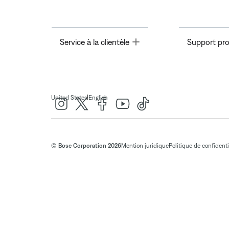
Toggle
Service à la clientèle
Support pro
|
United States
English
© Bose Corporation 2026
Mention juridique
Politique de confidenti