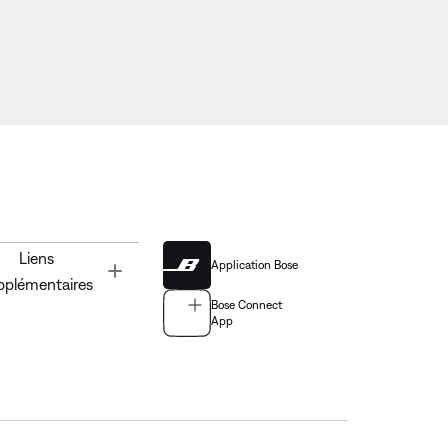
Liens
Application Bose
Toggle
pplémentaires
Bose Connect
App