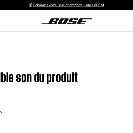
💰
Échangez votre Bose et obtenez jusqu’à 300 $!
ble son du produit
2