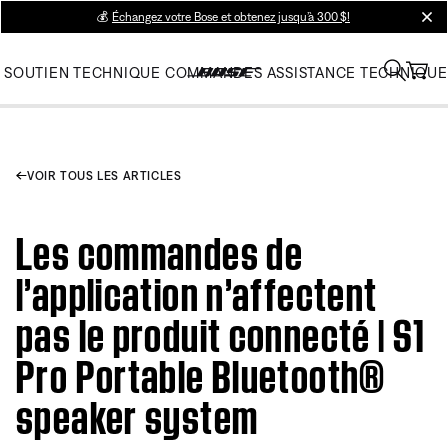
💰
Échangez votre Bose et obtenez jusqu’à 300 $!
clos
SOUTIEN TECHNIQUE
COMMANDES
ASSISTANCE TECHNIQUE
VOIR TOUS LES ARTICLES
Les commandes de
l’application n’affectent
pas le produit connecté | S1
Pro Portable Bluetooth®
speaker system