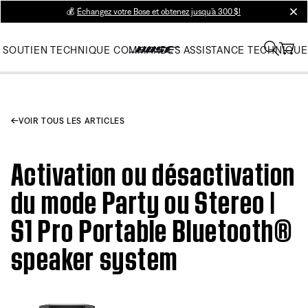
💰
Échangez votre Bose et obtenez jusqu’à 300 $!
clos
SOUTIEN TECHNIQUE
COMMANDES
ASSISTANCE TECHNIQUE
VOIR TOUS LES ARTICLES
Activation ou désactivation
du mode Party ou Stereo |
S1 Pro Portable Bluetooth®
speaker system