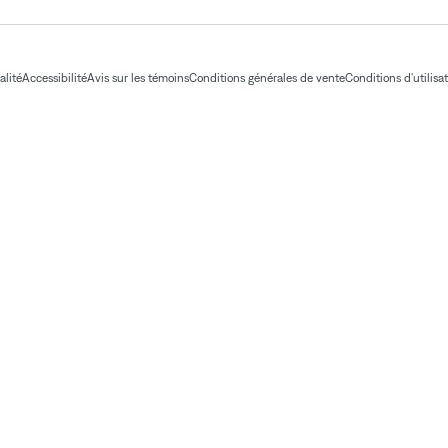
alité
Accessibilité
Avis sur les témoins
Conditions générales de vente
Conditions d'utilisa