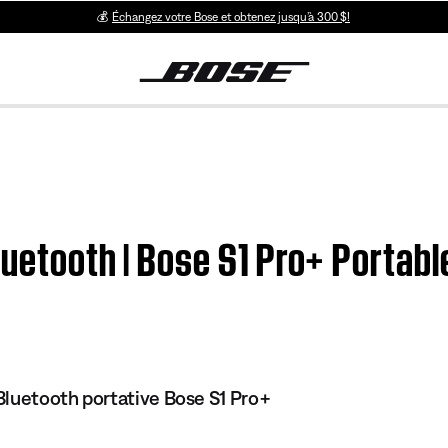
💰
Échangez votre Bose et obtenez jusqu’à 300 $!
luetooth | Bose S1 Pro+ Portab
luetooth portative Bose S1 Pro+