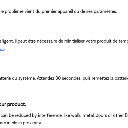
i le problème vient du premier appareil ou de ses paramètres.
ent, il peut être nécessaire de réinitialiser votre produit de temp
uit
.
batterie du système. Attendez 30 secondes, puis remettez la batte
our product.
an be reduced by interference, like walls, metal, doors or other Bl
e in close proximity.