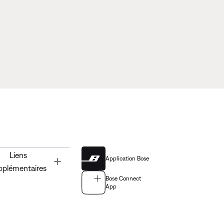
Liens
Application Bose
Toggle
pplémentaires
Bose Connect
App