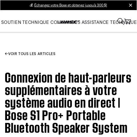
💰
Échangez votre Bose et obtenez jusqu’à 300 $!
clos
SOUTIEN TECHNIQUE
COMMANDES
ASSISTANCE TECHNIQUE
VOIR TOUS LES ARTICLES
Connexion de haut-parleurs
supplémentaires à votre
système audio en direct |
Bose S1 Pro+ Portable
Bluetooth Speaker System