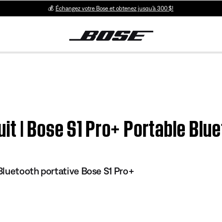
💰
Échangez votre Bose et obtenez jusqu’à 300 $!
uit | Bose S1 Pro+ Portable Bl
luetooth portative Bose S1 Pro+