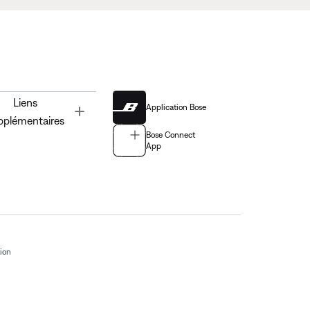
Liens
Application Bose
Toggle
pplémentaires
Bose Connect
App
tion