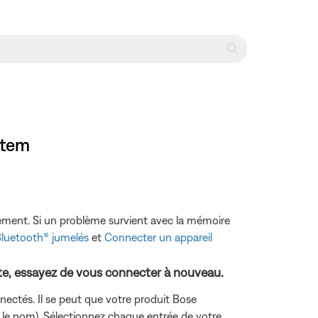
stem
idement. Si un problème survient avec la mémoire
Bluetooth® jumelés
et
Connecter un appareil
ite, essayez de vous connecter à nouveau.
nectés. Il se peut que votre produit Bose
ns le nom). Sélectionnez chaque entrée de votre