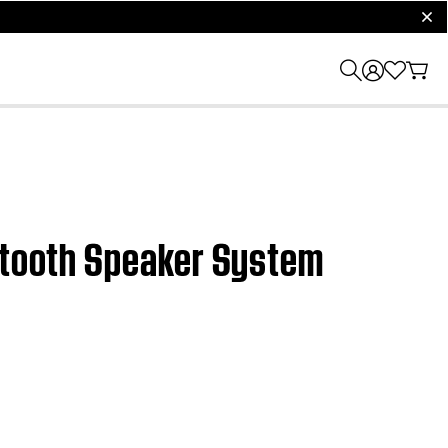
clos
uetooth Speaker System