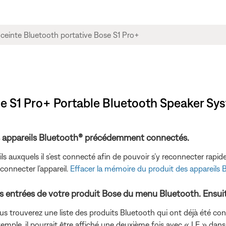
se S1 Pro+ Portable Bluetooth Speaker Sy
es appareils Bluetooth® précédemment connectés.
ils auxquels il s’est connecté afin de pouvoir s’y reconnecter rap
econnecter l’appareil.
Effacer la mémoire du produit des appareils 
les entrées de votre produit Bose du menu Bluetooth. Ensu
us trouverez une liste des produits Bluetooth qui ont déjà été con
 exemple, il pourrait être affiché une deuxième fois avec « LE » da