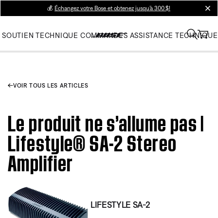
💰
Échangez votre Bose et obtenez jusqu’à 300 $!
clos
SOUTIEN TECHNIQUE
COMMANDES
ASSISTANCE TECHNIQUE
VOIR TOUS LES ARTICLES
Le produit ne s’allume pas |
Lifestyle® SA-2 Stereo
Amplifier
LIFESTYLE SA-2