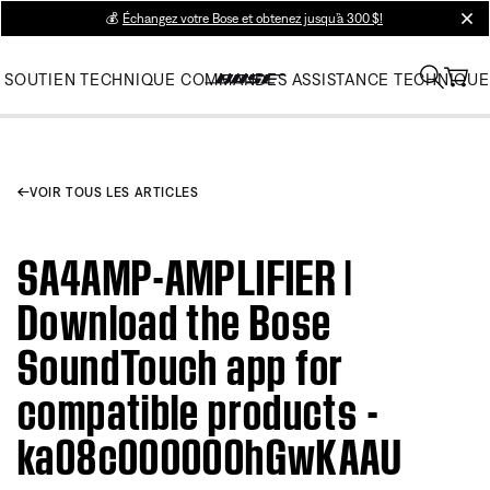
💰
Échangez votre Bose et obtenez jusqu’à 300 $!
clos
SOUTIEN TECHNIQUE
COMMANDES
ASSISTANCE TECHNIQUE
VOIR TOUS LES ARTICLES
SA4AMP-AMPLIFIER |
Download the Bose
SoundTouch app for
compatible products -
ka08c000000hGwKAAU