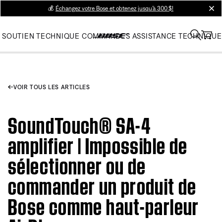
💰
Échangez votre Bose et obtenez jusqu’à 300 $!
clos
SOUTIEN TECHNIQUE
COMMANDES
ASSISTANCE TECHNIQUE
VOIR TOUS LES ARTICLES
SoundTouch® SA-4
amplifier | Impossible de
sélectionner ou de
commander un produit de
Bose comme haut-parleur