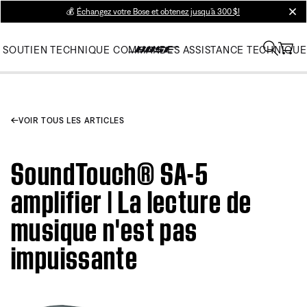
💰
Échangez votre Bose et obtenez jusqu’à 300 $!
clos
SOUTIEN TECHNIQUE
COMMANDES
ASSISTANCE TECHNIQUE
VOIR TOUS LES ARTICLES
SoundTouch® SA-5
amplifier | La lecture de
musique n'est pas
impuissante