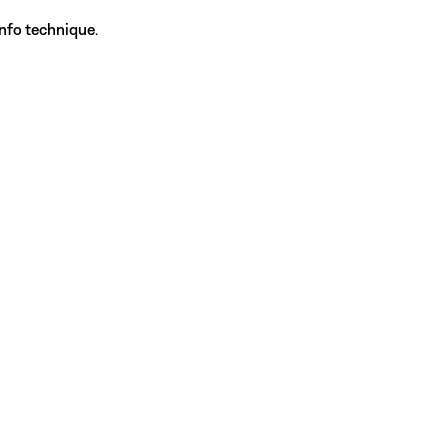
Info technique
.