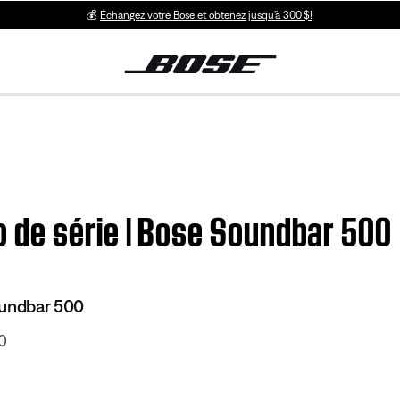
💰
Échangez votre Bose et obtenez jusqu’à 300 $!
de série | Bose Soundbar 500
oundbar 500
0