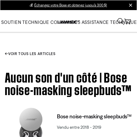
💰
Échangez votre Bose et obtenez jusqu’à 300 $!
clos
SOUTIEN TECHNIQUE
COMMANDES
ASSISTANCE TECHNIQUE
VOIR TOUS LES ARTICLES
Aucun son d'un côté | Bose
noise-masking sleepbuds™
Bose noise-masking sleepbuds™
Vendu entre 2018 - 2019