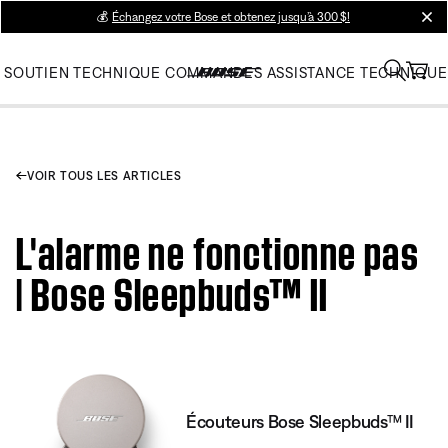
💰
Échangez votre Bose et obtenez jusqu’à 300 $!
clos
SOUTIEN TECHNIQUE
COMMANDES
ASSISTANCE TECHNIQUE
VOIR TOUS LES ARTICLES
L'alarme ne fonctionne pas
| Bose Sleepbuds™ II
Écouteurs Bose Sleepbuds™ II