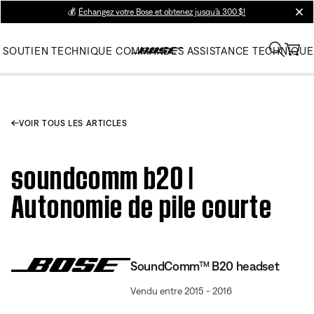
💰
Échangez votre Bose et obtenez jusqu’à 300 $!
clos
SOUTIEN TECHNIQUE
COMMANDES
ASSISTANCE TECHNIQUE
VOIR TOUS LES ARTICLES
soundcomm b20 |
Autonomie de pile courte
SoundComm™ B20 headset
Vendu entre 2015 - 2016