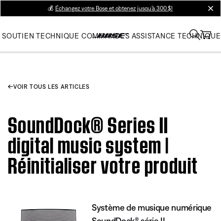
💰
Échangez votre Bose et obtenez jusqu’à 300 $!
clos
SOUTIEN TECHNIQUE
COMMANDES
ASSISTANCE TECHNIQUE
VOIR TOUS LES ARTICLES
SoundDock® Series II
digital music system |
Réinitialiser votre produit
Système de musique numérique
SoundDock® série II