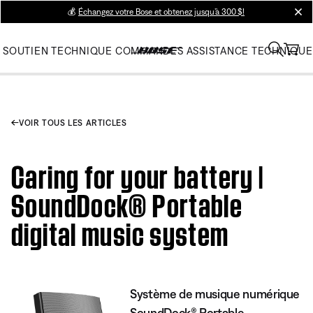
💰
Échangez votre Bose et obtenez jusqu’à 300 $!
clos
SOUTIEN TECHNIQUE
COMMANDES
ASSISTANCE TECHNIQUE
VOIR TOUS LES ARTICLES
Caring for your battery |
SoundDock® Portable
digital music system
Système de musique numérique
SoundDock® Portable