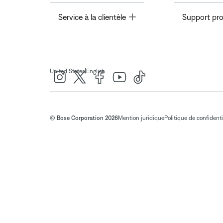
Toggle
Service à la clientèle
Support pro
|
United States
English
© Bose Corporation 2026
Mention juridique
Politique de confidenti