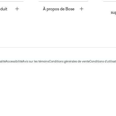
Toggle
Toggle
duit
À propos de Bose
su
alité
Accessibilité
Avis sur les témoins
Conditions générales de vente
Conditions d'utilisa