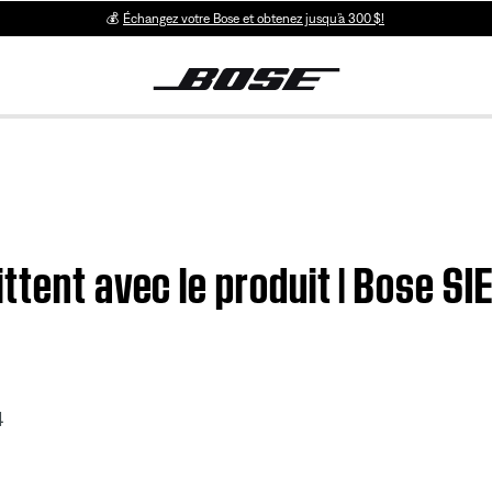
💰
Échangez votre Bose et obtenez jusqu’à 300 $!
ttent avec le produit | Bose S
4