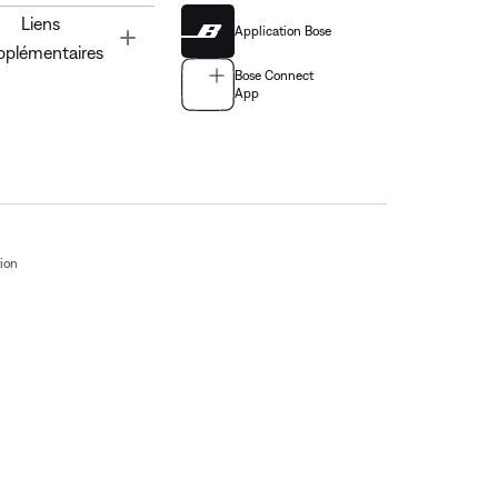
Liens
Application Bose
Toggle
pplémentaires
Bose Connect
App
tion