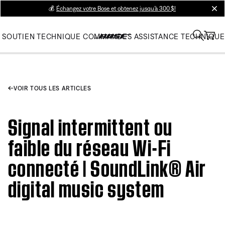
💰
Échangez votre Bose et obtenez jusqu’à 300 $!
clos
SOUTIEN TECHNIQUE
COMMANDES
ASSISTANCE TECHNIQUE
VOIR TOUS LES ARTICLES
Signal intermittent ou
faible du réseau Wi-Fi
connecté | SoundLink® Air
digital music system