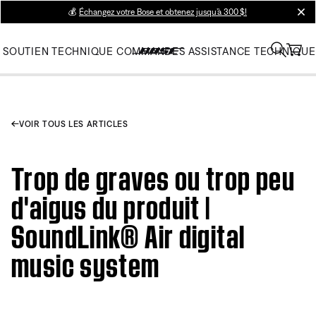
💰
Échangez votre Bose et obtenez jusqu’à 300 $!
clos
SOUTIEN TECHNIQUE
COMMANDES
ASSISTANCE TECHNIQUE
VOIR TOUS LES ARTICLES
Trop de graves ou trop peu
d'aigus du produit |
SoundLink® Air digital
music system