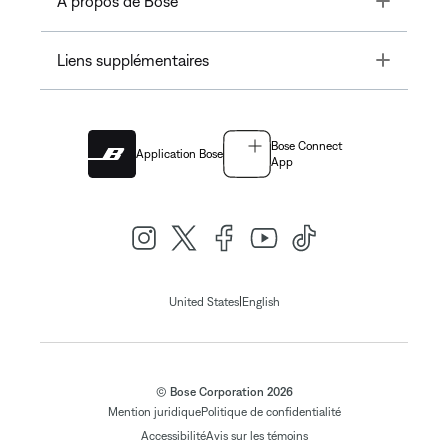
À propos de Bose
Toggle
Liens supplémentaires
Bose Connect
Application Bose
App
|
United States
English
© Bose Corporation 2026
Mention juridique
Politique de confidentialité
Accessibilité
Avis sur les témoins