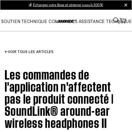
💰
Échangez votre Bose et obtenez jusqu’à 300 $!
clos
SOUTIEN TECHNIQUE
COMMANDES
ASSISTANCE TECHNIQUE
VOIR TOUS LES ARTICLES
Les commandes de
l’application n’affectent
pas le produit connecté |
SoundLink® around-ear
wireless headphones II