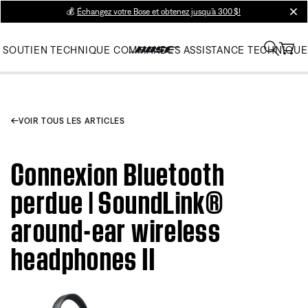
💰
Échangez votre Bose et obtenez jusqu’à 300 $!
clos
SOUTIEN TECHNIQUE
COMMANDES
ASSISTANCE TECHNIQUE
VOIR TOUS LES ARTICLES
Connexion Bluetooth
perdue | SoundLink®
around-ear wireless
headphones II