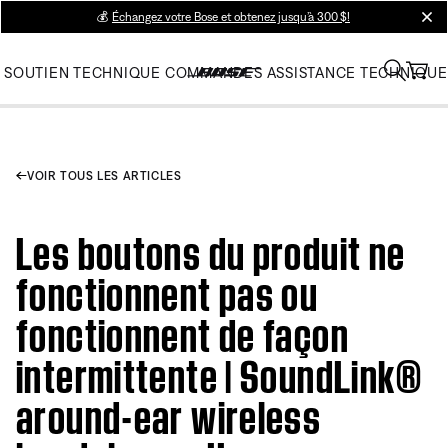
💰
Échangez votre Bose et obtenez jusqu’à 300 $!
clos
SOUTIEN TECHNIQUE
COMMANDES
ASSISTANCE TECHNIQUE
VOIR TOUS LES ARTICLES
Les boutons du produit ne
fonctionnent pas ou
fonctionnent de façon
intermittente | SoundLink®
around-ear wireless