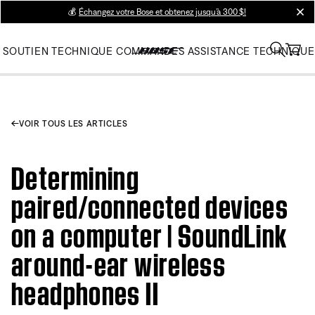
💰
Échangez votre Bose et obtenez jusqu’à 300 $!
clos
SOUTIEN TECHNIQUE
COMMANDES
ASSISTANCE TECHNIQUE
VOIR TOUS LES ARTICLES
Determining
paired/connected devices
on a computer | SoundLink
around-ear wireless
headphones II