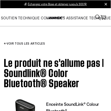
💰
Échangez votre Bose et obtenez jusqu’à 300 $!
clos
SOUTIEN TECHNIQUE
COMMANDES
ASSISTANCE TECHNIQUE
VOIR TOUS LES ARTICLES
Le produit ne s’allume pas |
Soundlink® Color
Bluetooth® Speaker
Enceinte SoundLink® Colour
Bluetooth®