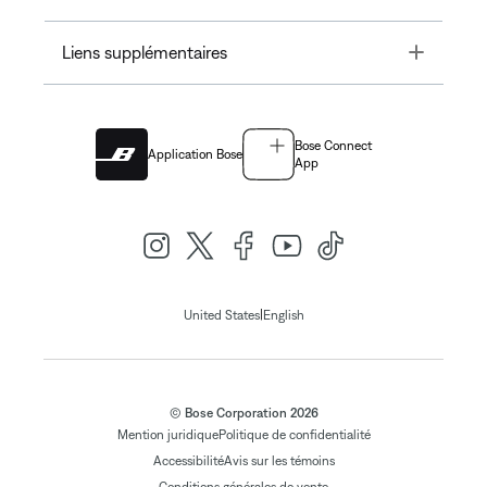
Toggle
Liens supplémentaires
Bose Connect
Application Bose
App
|
United States
English
© Bose Corporation 2026
Mention juridique
Politique de confidentialité
Accessibilité
Avis sur les témoins