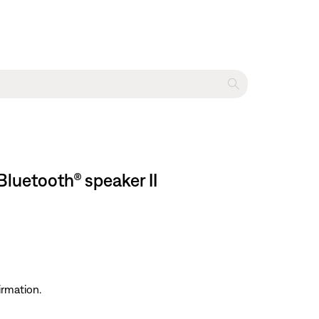
luetooth® speaker II
irmation.