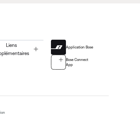
Liens
Application Bose
Toggle
pplémentaires
Bose Connect
App
tion