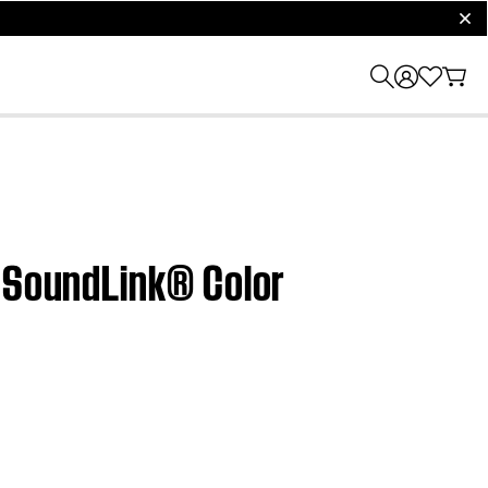
clos
| SoundLink® Color