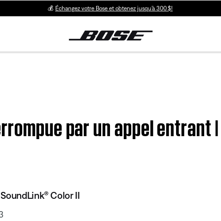
💰
Échangez votre Bose et obtenez jusqu’à 300 $!
rrompue par un appel entrant 
SoundLink® Color II
3