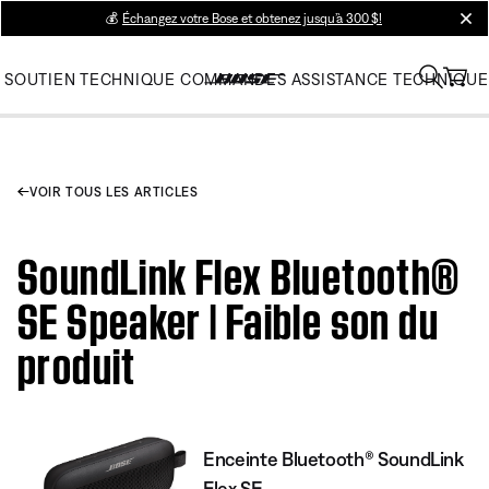
💰
Échangez votre Bose et obtenez jusqu’à 300 $!
clos
SOUTIEN TECHNIQUE
COMMANDES
ASSISTANCE TECHNIQUE
VOIR TOUS LES ARTICLES
SoundLink Flex Bluetooth®
SE Speaker | Faible son du
produit
Enceinte Bluetooth® SoundLink
Flex SE