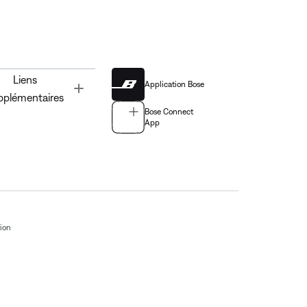
Liens
Application Bose
Toggle
pplémentaires
Bose Connect
App
tion