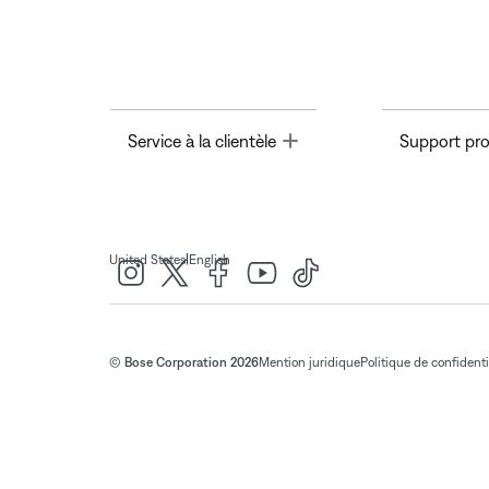
Toggle
Service à la clientèle
Support pro
|
United States
English
© Bose Corporation 2026
Mention juridique
Politique de confidenti