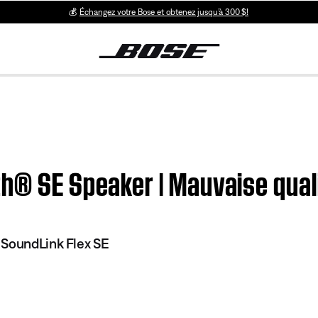
💰
Échangez votre Bose et obtenez jusqu’à 300 $!
h® SE Speaker | Mauvaise qual
 SoundLink Flex SE