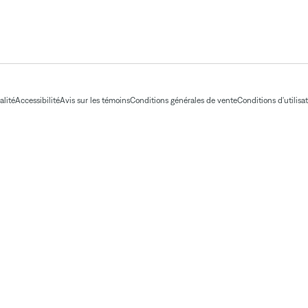
alité
Accessibilité
Avis sur les témoins
Conditions générales de vente
Conditions d'utilisa