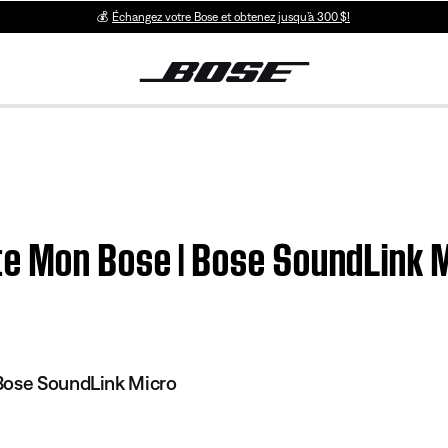
💰
Échangez votre Bose et obtenez jusqu’à 300 $!
e Mon Bose | Bose SoundLink M
Bose SoundLink Micro