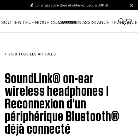
💰
Échangez votre Bose et obtenez jusqu’à 300 $!
clos
SOUTIEN TECHNIQUE
COMMANDES
ASSISTANCE TECHNIQUE
VOIR TOUS LES ARTICLES
SoundLink® on-ear
wireless headphones |
Reconnexion d'un
périphérique Bluetooth®
déjà connecté