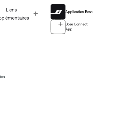
Liens
Application Bose
Toggle
pplémentaires
Bose Connect
App
tion