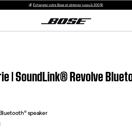
💰
Échangez votre Bose et obtenez jusqu’à 300 $!
rie | SoundLink® Revolve Blue
Bluetooth® speaker
1