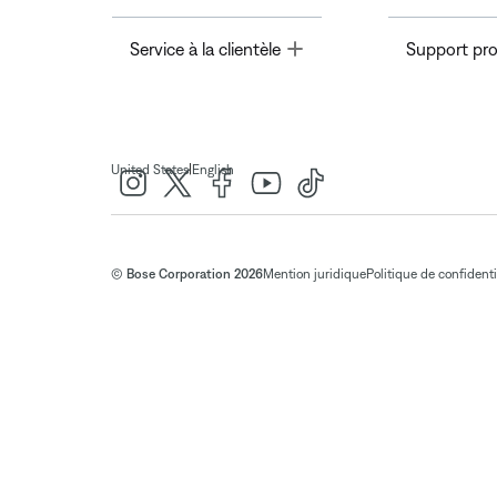
Toggle
Service à la clientèle
Support pro
|
United States
English
© Bose Corporation 2026
Mention juridique
Politique de confidenti