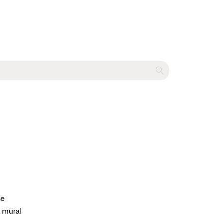
se
r mural