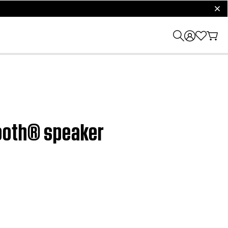
clos
tooth® speaker