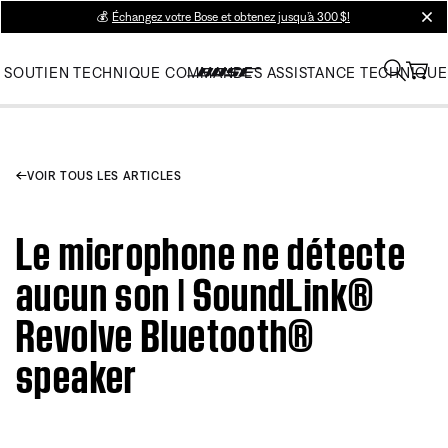
💰
Échangez votre Bose et obtenez jusqu’à 300 $!
clos
SOUTIEN TECHNIQUE
COMMANDES
ASSISTANCE TECHNIQUE
VOIR TOUS LES ARTICLES
Le microphone ne détecte
aucun son | SoundLink®
Revolve Bluetooth®
speaker