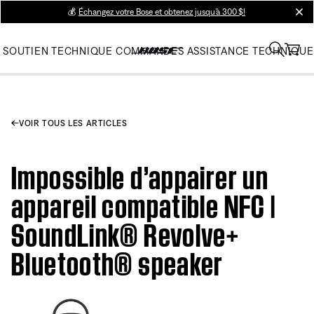
💰
Échangez votre Bose et obtenez jusqu’à 300 $!
clos
SOUTIEN TECHNIQUE
COMMANDES
ASSISTANCE TECHNIQUE
VOIR TOUS LES ARTICLES
Impossible d’appairer un
appareil compatible NFC |
SoundLink® Revolve+
Bluetooth® speaker