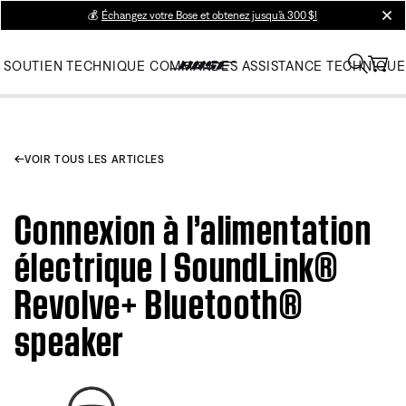
💰
Échangez votre Bose et obtenez jusqu’à 300 $!
clos
SOUTIEN TECHNIQUE
COMMANDES
ASSISTANCE TECHNIQUE
VOIR TOUS LES ARTICLES
Connexion à l’alimentation
électrique | SoundLink®
Revolve+ Bluetooth®
speaker