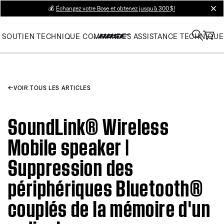
💰
Échangez votre Bose et obtenez jusqu’à 300 $!
clos
SOUTIEN TECHNIQUE
COMMANDES
ASSISTANCE TECHNIQUE
VOIR TOUS LES ARTICLES
SoundLink® Wireless
Mobile speaker |
Suppression des
périphériques Bluetooth®
couplés de la mémoire d'un