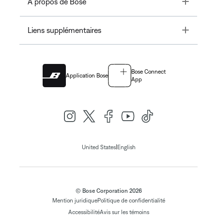
Toggle
À propos de Bose
Toggle
Liens supplémentaires
Bose Connect
Application Bose
App
|
United States
English
© Bose Corporation 2026
Mention juridique
Politique de confidentialité
Accessibilité
Avis sur les témoins