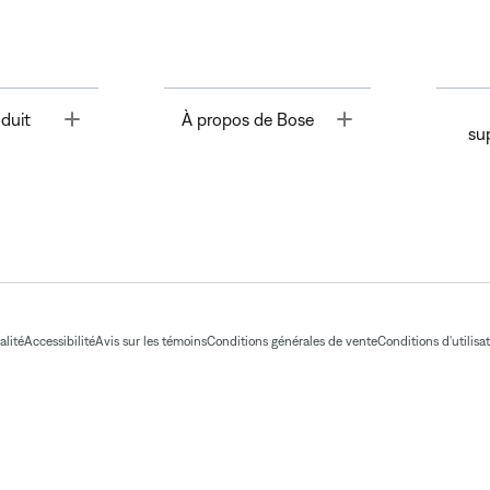
Toggle
Toggle
duit
À propos de Bose
su
alité
Accessibilité
Avis sur les témoins
Conditions générales de vente
Conditions d'utilisa