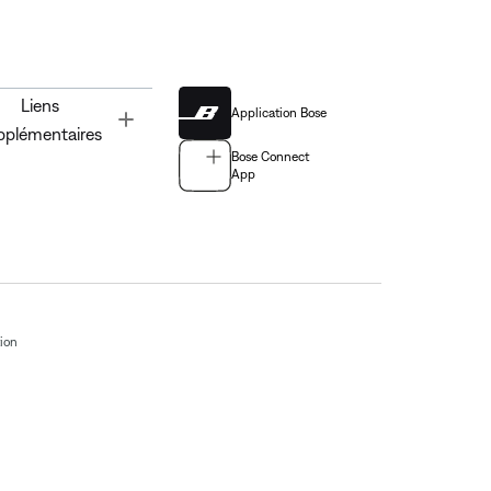
Liens
Application Bose
Toggle
pplémentaires
Bose Connect
App
tion