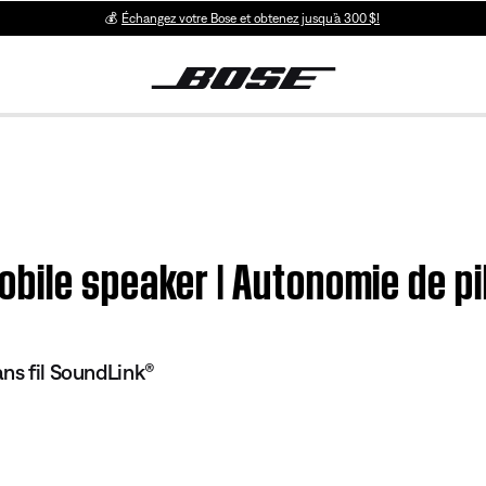
💰
Échangez votre Bose et obtenez jusqu’à 300 $!
bile speaker | Autonomie de pi
ans fil SoundLink®