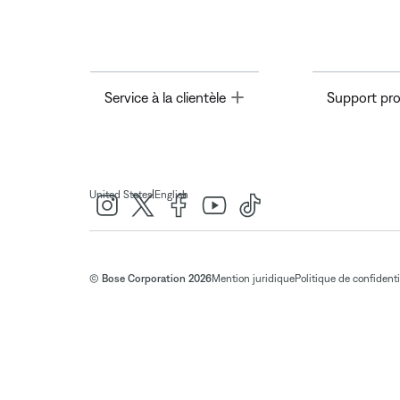
Toggle
Service à la clientèle
Support pro
|
United States
English
© Bose Corporation 2026
Mention juridique
Politique de confidenti