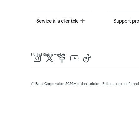
Toggle
Service à la clientèle
Support pro
|
United States
English
© Bose Corporation 2026
Mention juridique
Politique de confidenti