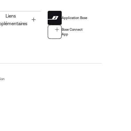
Liens
Application Bose
Toggle
pplémentaires
Bose Connect
App
tion