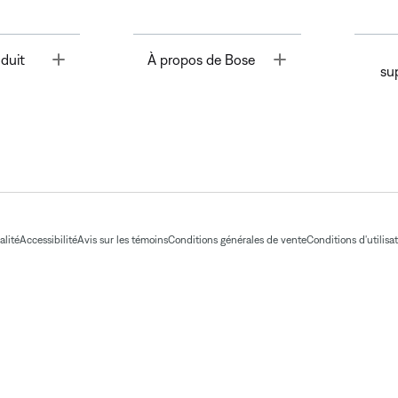
Toggle
Toggle
duit
À propos de Bose
su
alité
Accessibilité
Avis sur les témoins
Conditions générales de vente
Conditions d'utilisa