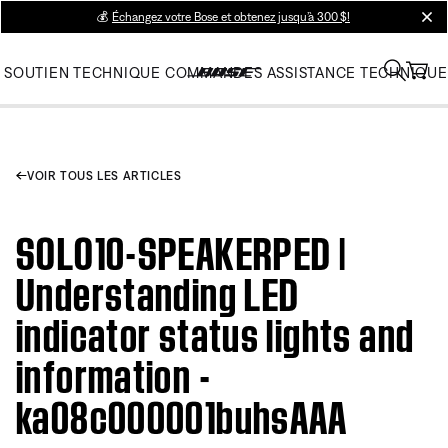
💰
Échangez votre Bose et obtenez jusqu’à 300 $!
clos
SOUTIEN TECHNIQUE
COMMANDES
ASSISTANCE TECHNIQUE
VOIR TOUS LES ARTICLES
SOLO10-SPEAKERPED |
Understanding LED
indicator status lights and
information -
ka08c000001buhsAAA